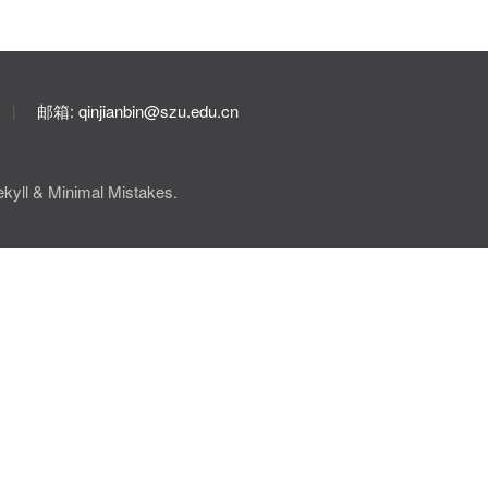
邮箱: qinjianbin@szu.edu.cn
|
 & Minimal Mistakes.